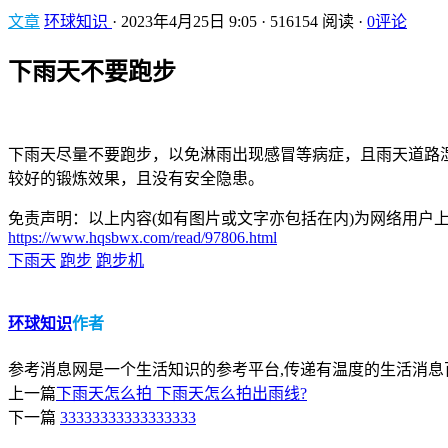
文章
环球知识
·
2023年4月25日 9:05
·
516154 阅读
·
0评论
下雨天不要跑步
下雨天尽量不要跑步，以免淋雨出现感冒等病症，且雨天道路
较好的锻炼效果，且没有安全隐患。
免责声明：以上内容(如有图片或文字亦包括在内)为网络用户上传
https://www.hqsbwx.com/read/97806.html
下雨天
跑步
跑步机
环球知识
作者
参考消息网是一个生活知识的参考平台,传递有温度的生活消息
上一篇
下雨天怎么拍 下雨天怎么拍出雨线?
下一篇
33333333333333333