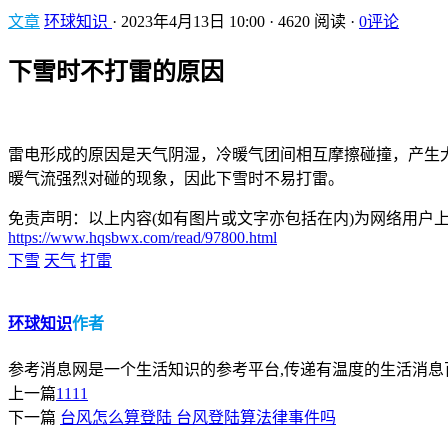
文章
环球知识
·
2023年4月13日 10:00
·
4620 阅读
·
0评论
下雪时不打雷的原因
雷电形成的原因是天气阴湿，冷暖气团间相互摩擦碰撞，产生
暖气流强烈对碰的现象，因此下雪时不易打雷。
免责声明：以上内容(如有图片或文字亦包括在内)为网络用户上传
https://www.hqsbwx.com/read/97800.html
下雪
天气
打雷
环球知识
作者
参考消息网是一个生活知识的参考平台,传递有温度的生活消息
上一篇
1111
下一篇
台风怎么算登陆 台风登陆算法律事件吗