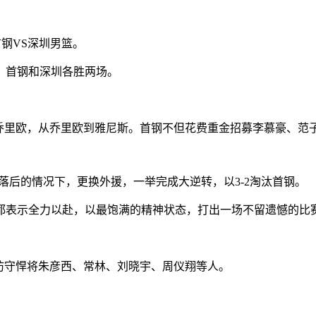
首钢VS深圳男篮。
，首钢和深圳各胜两场。
到乔里欧，从乔里欧到雅尼斯。首钢不但花费重金招募李慕豪、范
后的情况下，更换外援，一举完成大逆转，以3-2淘汰首钢。
都表示全力以赴，以最饱满的精神状态，打出一场不留遗憾的比
，防守悍将朱彦西、常林、刘晓宇、周仪翔等人。