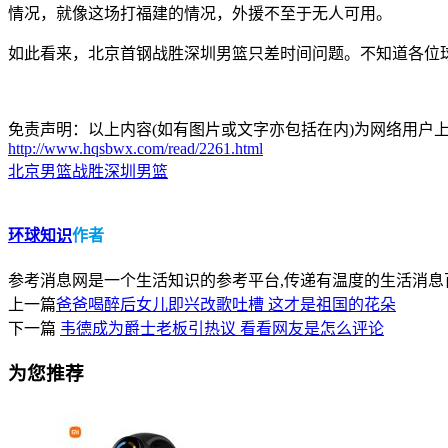
情况，就像这场打福建的情况，外援不至于无人可用。
如此看来，北京首钢战胜深圳男篮只差时间问题。不知道各位
免责声明：以上内容(如有图片或文字亦包括在内)为网络用户上传
http://www.hqsbwx.com/read/2261.html
北京男篮战胜深圳男篮
环球知识
作者
参考消息网是一个生活知识的参考平台,传递有温度的生活消息
上一篇
爸爸喝醉后女儿即兴改歌吐槽 这才是祖国的花朵
下一篇
韦德成为爵士老板引热议 看看网友是怎么评论
为您推荐