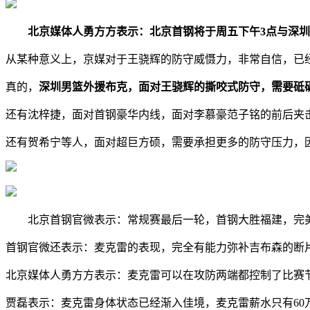
北京媒体人勇方方表示：北京首钢将于周五下午3点与深
从某种意义上，京媒对于王骁辉的防守威慑力，非常自信，已
真的，
深圳男篮外援布克，面对王骁辉的撕咬式防守，需要砥
还有沈梓捷，面对首钢豪华内线，面对李慕豪范子铭的前后夹
还有贺希宁等人，面对超巨方硕，需要承担更多的防守压力，
北京首钢官微表示：常规赛最后一轮，首钢大胜福建，完美收
首钢官微还表示：麦克雷的表现，完全有能力弥补吉布森的断
北京媒体人勇方方表示：麦克雷可以在攻防两端都控制了比赛
贾磊表示：麦克雷身体状态已经渐入佳境，麦克雷薪水只有60