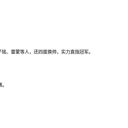
子铭、雷蒙等人，还四度换帅，实力直指冠军。
赛。