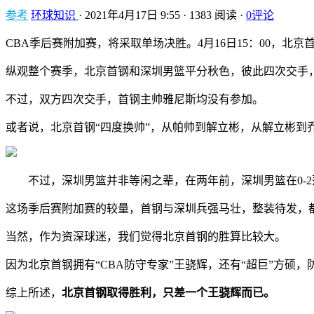
参考
环球知识
·
2021年4月17日 9:55
·
1383 阅读
·
0评论
CBA季后赛附加赛，将采取单场决胜。4月16日15：00，北京
纵观整个赛季，北京首钢和深圳男篮平分秋色，彼此四次交手
不过，双方四次交手，首钢主帅雅尼斯均没有参加。
或者说，北京首钢“四度换帅”，从帕帅到解立彬，从解立彬
不过，深圳男篮并非等闲之辈，在两年前，深圳男篮在0-2落
这场季后赛附加赛的较量，首钢与深圳兵强马壮，整装待发，
当然，作为资深球迷，我们觉得北京首钢的胜算比较大。
因为北京首钢拥有“CBA防守专家”王骁辉，还有“超巨”方硕
综上所述，
北京首钢取得胜利，只差一个王骁辉而已。