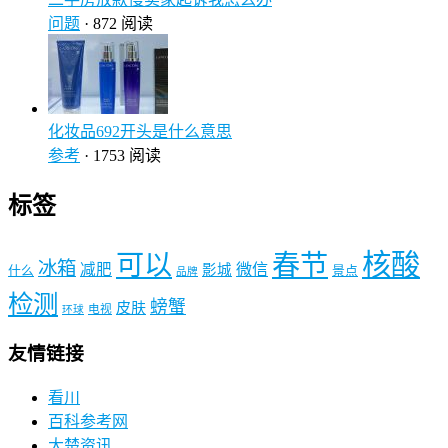
问题
· 872 阅读
化妆品692开头是什么意思
参考
· 1753 阅读
标签
核酸
可以
春节
冰箱
减肥
微信
影城
什么
景点
品牌
检测
螃蟹
皮肤
电视
环球
友情链接
看川
百科参考网
大楚资讯