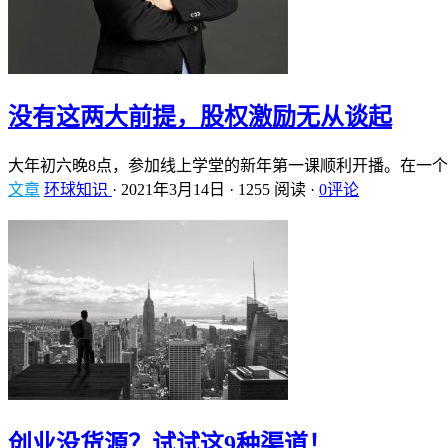
没有这两大前提，股权激励无从谈起
大年初六晚8点，参加线上学堂的新年第一课顺利开播。在一
文章
环球知识
·
2021年3月14日
·
1255 阅读
·
0评论
创业没货源？试试这9种渠道！